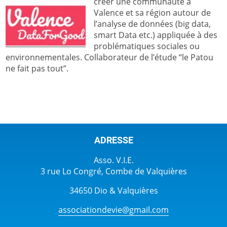
créer une communauté à
Valence et sa région autour de
l’analyse de données (big data,
smart Data etc.) appliquée à des
problématiques sociales ou
environnementales. Collaborateur de l’étude “le Patou
ne fait pas tout”.
ADRESSE
Asso. V.I.E.
3 rue Lo Congré, Combe de Valquières
34650 Dio & Valquières
associationdevie@gmail.com